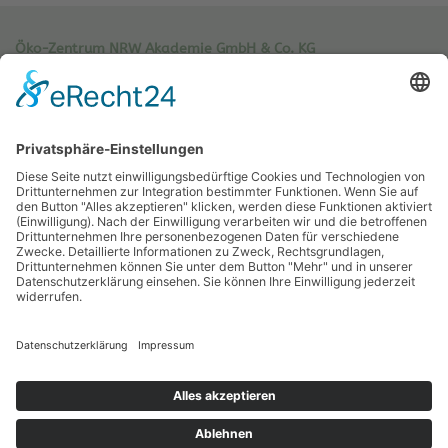
Öko-Zentrum NRW Akademie GmbH & Co. KG
Sachsenweg 8
59073 Hamm
Tel.: 02381 / 30 220-0
Fax.: 02381 / 30 220-30
info[at]oe-akademie.de
Vertrag widerrufen
Sitemap
Impressum
Datenschutz