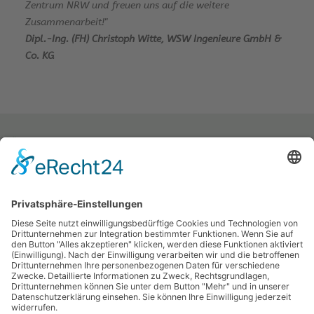
Zentrum NRW und freuen uns auf die weitere
Zusammenarbeit!"
Dipl.-Ing. (FH) Christoph Witte, WSW Ingenieure GmbH &
Co. KG
Öko-Zentrum NRW Akademie GmbH & Co. KG
Sachsenweg 8
59073 Hamm
Tel.: 02381 / 30 220-0
Fax.: 02381 / 30 220-30
info[at]oe-akademie.de
Vertrag widerrufen
Sitemap