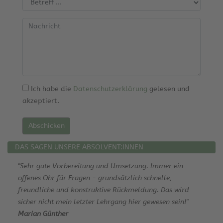
und
Umfang,
Wohngebäude
nur
unterstützend,
passende
beim
empfeh
angenehme
Geschwindigkeit
Öko-
Lernatmosphäre
und
Zentrum
und
Praxistauglichkeit
NRW
gute
durch
wärmstens
Organisation.
viele
empfehlen.
Ich habe die
Datenschutzerklärung
gelesen und
Screenshots
Alles
akzeptiert.
aus
lief
konkreten
sehr
Eingabefeldern.
strukturiert
Gute
ab,
DAS SAGEN UNSERE ABSOLVENT:INNEN
Erläuterungen,
die
danke!
Betreuung
"Sehr gute Vorbereitung und Umsetzung. Immer ein
war
offenes Ohr für Fragen - grundsätzlich schnelle,
super
freundliche und konstruktive Rückmeldung. Das wird
und
sicher nicht mein letzter Lehrgang hier gewesen sein!"
es
Marian Günther
blieben