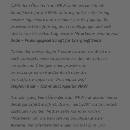
"...Mit dem Öko Zentrum NRW steht uns eine ideale
dank
Anlaufstelle für die Weiterbildung und Zertifizierung
der
unserer Ingenieure und Techniker zur Verfügung. Die
tollen
praxisnahe Durchführung der Fernlehrgänge lässt sich
Begleitung
ideal in den Arbeitsalltag unserer Mitarbeiter einbinden..."
nie
Bode ­- Planungsgesellschaft für Energieeffizienz
Fragen
offen.
"Neben der notwendigen Theorie (sowohl rechtlich als
auch technisch) bieten insbesondere die interaktiven
Formate und Übungen einen praxis- und
umsetzungsnahen Rundumblick über die
Herausforderungen der Wärmeplanung."
Stephan Baur - Kommunal Agentur NRW
"Der Lehrgang beim Öko-Zentrum NRW hat uns ein neues
Betätigungsfeld eröffnet, das wir seit 2007 kontinuierlich
ausbauen konnten. Mittlerweile kümmern sich 4
Mitarbeiter um die Bearbeitung bauphysikalischer
Aspekte. Wir schätzen den engen Kontakt zum Öko-