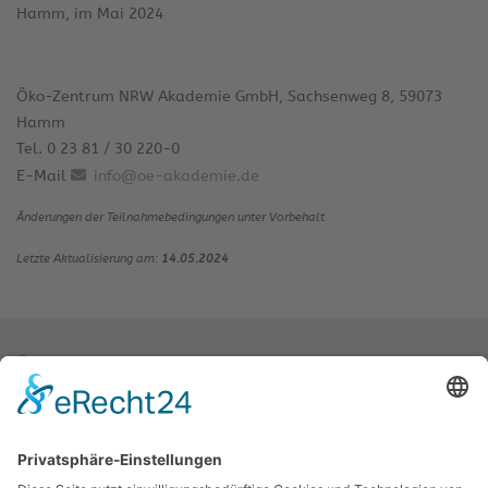
Hamm, im Mai 2024
Öko-Zentrum NRW Akademie GmbH, Sachsenweg 8, 59073
Hamm
Tel. 0 23 81 / 30 220-0
E-Mail
info@oe-akademie.de
Änderungen der Teilnahmebedingungen unter Vorbehalt
Letzte Aktualisierung am:
14.05.2024
Öko-Zentrum NRW Akademie GmbH & Co. KG
Sachsenweg 8
59073 Hamm
Tel.: 02381 / 30 220-0