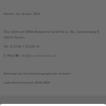
Hamm, im Januar 2024
Öko-Zentrum NRW Akademie GmbH & Co. KG, Sachsenweg 8,
59073 Hamm
Tel. 0 23 81 / 30 220-0
E-Mail
info@oe-akademie.de
Änderungen der Teilnahmebedingungen unter Vorbehalt
Letzte Aktualisierung am:
03.01.2024
Öko-Zentrum NRW Akademie GmbH & Co. KG