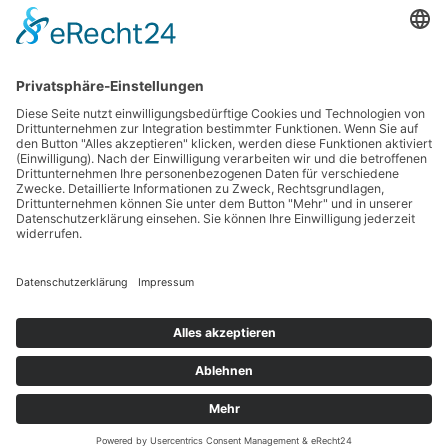
Sachsenweg 8
59073 Hamm
Tel.: 02381 / 30 220-0
Fax.: 02381 / 30 220-30
info[at]oe-akademie.de
Vertrag widerrufen
Sitemap
Impressum
Datenschutz
SEHR GUT
Cookies
4.91
/ 5.00