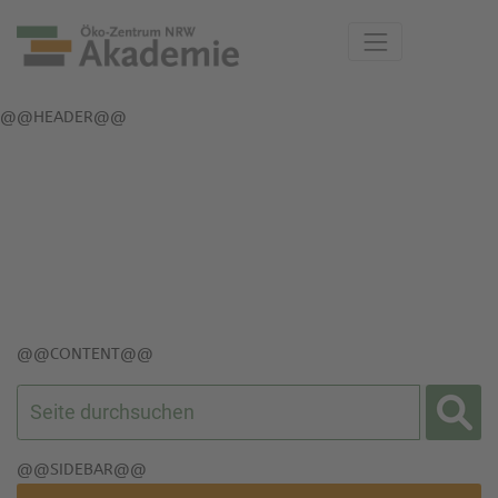
@@META@@
@@CSS-JS@@
@@HEADER@@
@@CONTENT@@
@@SIDEBAR@@