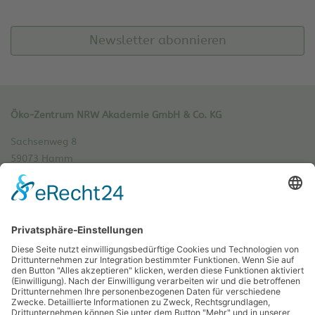
Newsletter abonnieren
Öko-Zentrum NRW Akademie GmbH & Co. KG
Sachsenweg 8
59073 Hamm
Tel.: 02381 / 30 220-0
Fax.: 02381 / 30 220-30
info[at]oe-akademie.de
Vertrag widerrufen
Sitemap
Impressum